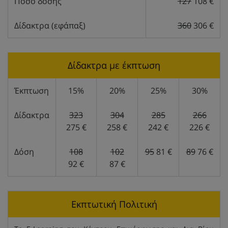
Ποσό δόσης
127
108 €
Δίδακτρα (εφάπαξ)
360
306 €
Δίδακτρα με έκπτωση
Έκπτωση
15%
20%
25%
30%
Δίδακτρα
323
304
285
266
275 €
258 €
242 €
226 €
Δόση
108
102
95
81 €
89
76 €
92 €
87 €
Εκπτωτική Πολιτική