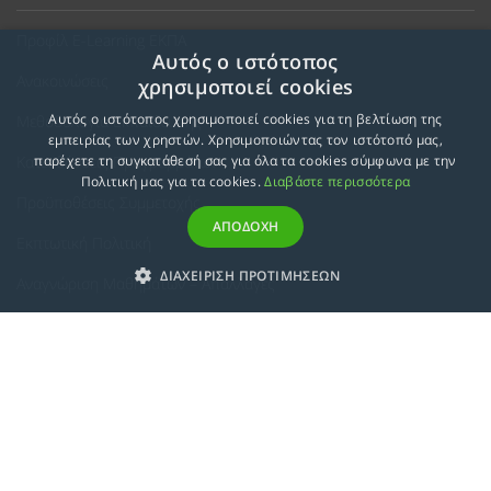
Προφίλ E-Learning ΕΚΠΑ
Αυτός ο ιστότοπος
Ανακοινώσεις
χρησιμοποιεί cookies
Αυτός ο ιστότοπος χρησιμοποιεί cookies για τη βελτίωση της
Μεθοδολογία Εκπαίδευσης
εμπειρίας των χρηστών. Χρησιμοποιώντας τον ιστότοπό μας,
Κατευθύνσεις Προγραμμάτων
παρέχετε τη συγκατάθεσή σας για όλα τα cookies σύμφωνα με την
Πολιτική μας για τα cookies.
Διαβάστε περισσότερα
Προϋποθέσεις Συμμετοχής
ΑΠΟΔΟΧΗ
Εκπτωτική Πολιτική
ΔΙΑΧΕΙΡΙΣΗ ΠΡΟΤΙΜΗΣΕΩΝ
Αναγνώριση Μαθημάτων – Απαλλαγές
ECTS - Συμπλήρωμα Πιστοποιητικού
Πολιτική Προστασίας Προσωπικών Δεδομένων
Πολιτική Cookies
Σχετικά