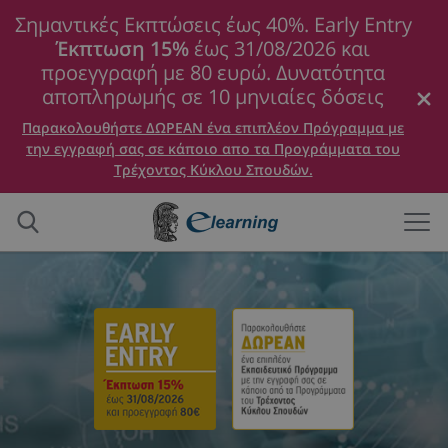
Σημαντικές Εκπτώσεις έως 40%. Early Entry
Έκπτωση 15%
έως 31/08/2026 και
προεγγραφή με 80 ευρώ. Δυνατότητα
αποπληρωμής σε 10 μηνιαίες δόσεις
Παρακολουθήστε ΔΩΡΕΑΝ ένα επιπλέον Πρόγραμμα με
την εγγραφή σας σε κάποιο απο τα Προγράμματα του
Τρέχοντος Κύκλου Σπουδών.