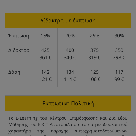
Δίδακτρα με έκπτωση
Έκπτωση
15%
20%
25%
30%
Δίδακτρα
425
400
375
350
361 €
340 €
319 €
298 €
Δόση
142
134
125
117
121 €
114 €
106 €
99 €
Εκπτωτική Πολιτική
Το E-Learning του Κέντρου Επιμόρφωσης και Δια Βίου
Μάθησης του Ε.Κ.Π.Α., στο πλαίσιο του μη κερδοσκοπικού
χαρακτήρα της παροχής αυτοχρηματοδοτούμενων