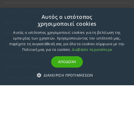
Προφίλ E-Learning ΕΚΠΑ
Αυτός ο ιστότοπος
Ανακοινώσεις
χρησιμοποιεί cookies
Αυτός ο ιστότοπος χρησιμοποιεί cookies για τη βελτίωση της
Μεθοδολογία Εκπαίδευσης
εμπειρίας των χρηστών. Χρησιμοποιώντας τον ιστότοπό μας,
Κατευθύνσεις Προγραμμάτων
παρέχετε τη συγκατάθεσή σας για όλα τα cookies σύμφωνα με την
Πολιτική μας για τα cookies.
Διαβάστε περισσότερα
Προϋποθέσεις Συμμετοχής
ΑΠΟΔΟΧΗ
Εκπτωτική Πολιτική
ΔΙΑΧΕΙΡΙΣΗ ΠΡΟΤΙΜΗΣΕΩΝ
Αναγνώριση Μαθημάτων – Απαλλαγές
ECTS - Συμπλήρωμα Πιστοποιητικού
Πολιτική Προστασίας Προσωπικών Δεδομένων
Πολιτική Cookies
Σχετικά