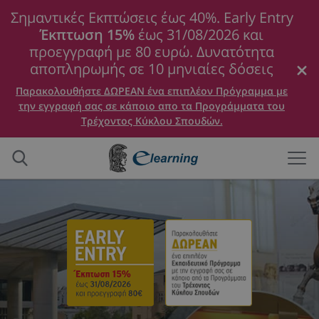
Σημαντικές Εκπτώσεις έως 40%. Early Entry
Έκπτωση 15%
έως 31/08/2026 και
προεγγραφή με 80 ευρώ. Δυνατότητα
αποπληρωμής σε 10 μηνιαίες δόσεις
Παρακολουθήστε ΔΩΡΕΑΝ ένα επιπλέον Πρόγραμμα με
την εγγραφή σας σε κάποιο απο τα Προγράμματα του
Τρέχοντος Κύκλου Σπουδών.