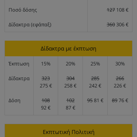
Ποσό δόσης
127
108 €
Δίδακτρα (εφάπαξ)
360
306 €
Δίδακτρα με έκπτωση
Έκπτωση
15%
20%
25%
30%
Δίδακτρα
323
304
285
266
275 €
258 €
242 €
226 €
Δόση
108
102
95
81 €
89
76 €
92 €
87 €
Εκπτωτική Πολιτική