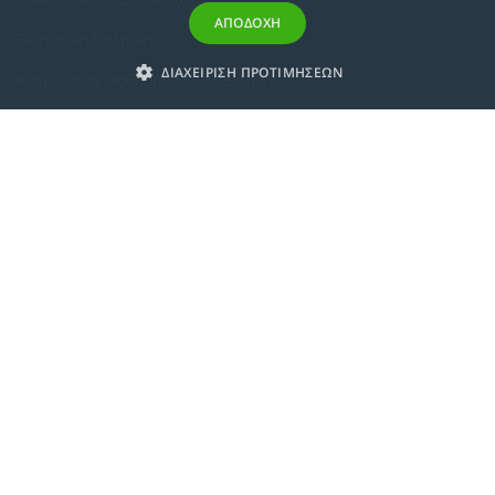
ΑΠΟΔΟΧΗ
Εκπτωτική Πολιτική
ΔΙΑΧΕΙΡΙΣΗ ΠΡΟΤΙΜΗΣΕΩΝ
Αναγνώριση Μαθημάτων – Απαλλαγές
ECTS - Συμπλήρωμα Πιστοποιητικού
Πολιτική Προστασίας Προσωπικών Δεδομένων
Πολιτική Cookies
Σχετικά
Συμμόρφωση με τις Ευρωπαϊκές Οδηγίες & Πιστοποιήσεις
Κανονισμός
Εταιρική Κατάρτιση
Πολιτική Ποιότητας
Alumni